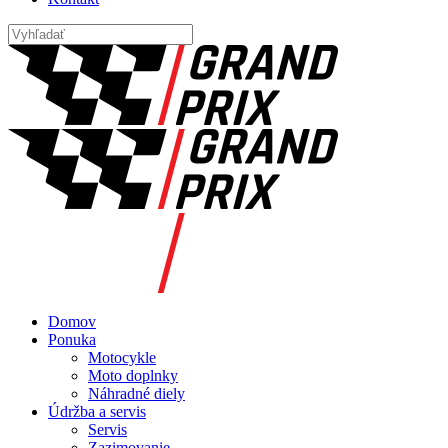
Domov
Ponuka
Motocykle
Moto doplnky
Náhradné diely
Údržba a servis
Servis
Zazimovanie