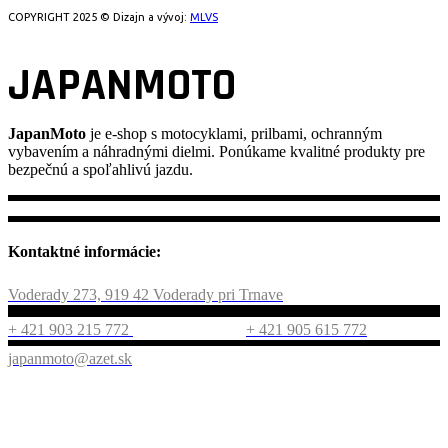
COPYRIGHT 2025 © Dizajn a vývoj:
MLVS
JAPANMOTO
JapanMoto
je e-shop s motocyklami, prilbami, ochranným
vybavením a náhradnými dielmi. Ponúkame kvalitné produkty pre
bezpečnú a spoľahlivú jazdu.
Kontaktné informácie:
Voderady 273, 919 42 Voderady pri Trnave
+ 421 903 215 772
+ 421 905 615 772
japanmoto@azet.sk