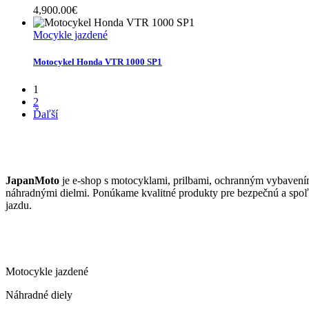
4,900.00
€
Mocykle jazdené
Motocykel Honda VTR 1000 SP1
1
2
Ďaľší
JAPANMOTO
JapanMoto
je e-shop s motocyklami, prilbami, ochranným vybavení
náhradnými dielmi. Ponúkame kvalitné produkty pre bezpečnú a spoľ
jazdu.
ČO PONÚKAME
Motocykle jazdené
Náhradné diely