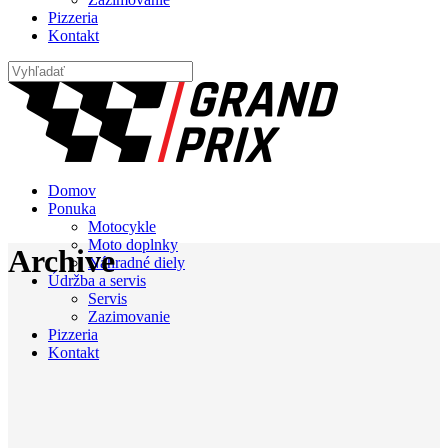
Pizzeria
Kontakt
Domov
Ponuka
Motocykle
Moto doplnky
Archive
Náhradné diely
Údržba a servis
Servis
Zazimovanie
Pizzeria
Kontakt