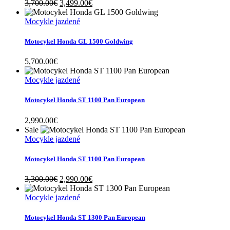
Original
Current
3,700.00
€
3,499.00
€
price
price
was:
is:
Mocykle jazdené
3,700.00€.
3,499.00€.
Motocykel Honda GL 1500 Goldwing
5,700.00
€
Mocykle jazdené
Motocykel Honda ST 1100 Pan European
2,990.00
€
Sale
Mocykle jazdené
Motocykel Honda ST 1100 Pan European
Original
Current
3,300.00
€
2,990.00
€
price
price
was:
is:
Mocykle jazdené
3,300.00€.
2,990.00€.
Motocykel Honda ST 1300 Pan European