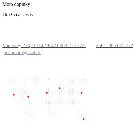
Moto doplnky
Údržba a servis
KONTAKT
Voderady 273, 919 42
+ 421 903 215 772
+ 421 905 615 772
japanmoto@azet.sk
PRECESTUJTE SVET