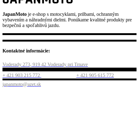
JapanMoto
je e-shop s motocyklami, prilbami, ochranným
vybavením a náhradnými dielmi. Ponúkame kvalitné produkty pre
bezpečnú a spoľahlivú jazdu.
Kontaktné informácie:
Voderady 273, 919 42 Voderady pri Trnave
+ 421 903 215 772
+ 421 905 615 772
japanmoto@azet.sk