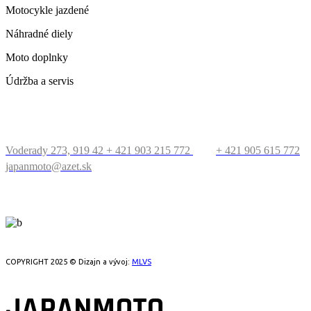
Motocykle jazdené
Náhradné diely
Moto doplnky
Údržba a servis
KONTAKT
Voderady 273, 919 42
+ 421 903 215 772
+ 421 905 615 772
japanmoto@azet.sk
PRECESTUJTE SVET
COPYRIGHT 2025 © Dizajn a vývoj:
MLVS
JAPANMOTO