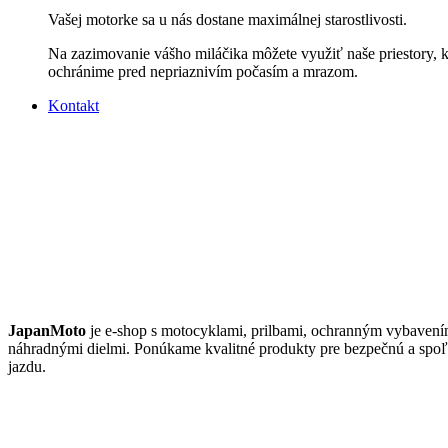
Vašej motorke sa u nás dostane maximálnej starostlivosti.
Na zazimovanie vášho miláčika môžete využiť naše priestory, 
ochránime pred nepriaznivím počasím a mrazom.
Kontakt
JAPANMOTO
JapanMoto
je e-shop s motocyklami, prilbami, ochranným vybavení
náhradnými dielmi. Ponúkame kvalitné produkty pre bezpečnú a spoľ
jazdu.
ČO PONÚKAME