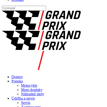
Domov
Ponuka
Motocykle
Moto doplnky
Náhradné diely
Údržba a servis
Servis
Zazimovanie