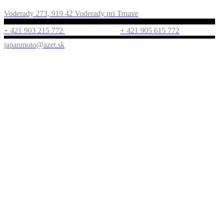
Voderady 273, 919 42 Voderady pri Trnave
+ 421 903 215 772
+ 421 905 615 772
japanmoto@azet.sk