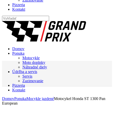
Zazimovanie
Pizzeria
Kontakt
Domov
Ponuka
Motocykle
Moto doplnky
Náhradné diely
Údržba a servis
Servis
Zazimovanie
Pizzeria
Kontakt
Domov
Ponuka
Mocykle jazdené
Motocykel Honda ST 1300 Pan
European