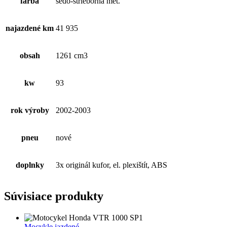
farba
šedo-strieborná met.
najazdené km
41 935
obsah
1261 cm3
kw
93
rok výroby
2002-2003
pneu
nové
doplnky
3x originál kufor, el. plexištít, ABS
Súvisiace produkty
Mocykle jazdené