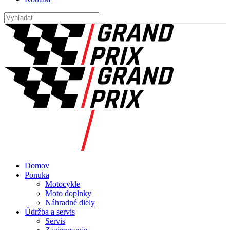
Domov
Ponuka
Motocykle
Moto doplnky
Náhradné diely
Údržba a servis
Servis