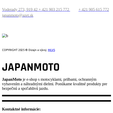
Voderady 273, 919 42
+ 421 903 215 772
+ 421 905 615 772
japanmoto@azet.sk
PRECESTUJTE SVET
COPYRIGHT 2025 © Dizajn a vývoj:
MLVS
JAPANMOTO
JapanMoto
je e-shop s motocyklami, prilbami, ochranným
vybavením a náhradnými dielmi. Ponúkame kvalitné produkty pre
bezpečnú a spoľahlivú jazdu.
Kontaktné informácie: