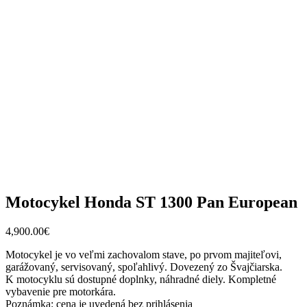
Motocykel Honda ST 1300 Pan European
4,900.00
€
Motocykel je vo veľmi zachovalom stave, po prvom majiteľovi,
garážovaný, servisovaný, spoľahlivý. Dovezený zo Švajčiarska.
K motocyklu sú dostupné doplnky, náhradné diely. Kompletné
vybavenie pre motorkára.
Poznámka: cena je uvedená bez prihlásenia