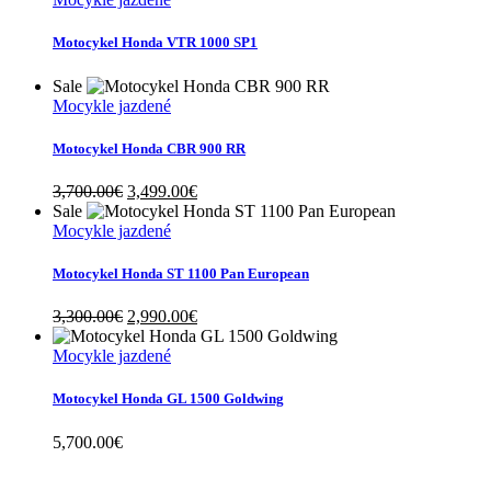
Motocykel Honda VTR 1000 SP1
Sale
Mocykle jazdené
Motocykel Honda CBR 900 RR
Original
Current
3,700.00
€
3,499.00
€
price
price
Sale
was:
is:
Mocykle jazdené
3,700.00€.
3,499.00€.
Motocykel Honda ST 1100 Pan European
Original
Current
3,300.00
€
2,990.00
€
price
price
was:
is:
Mocykle jazdené
3,300.00€.
2,990.00€.
Motocykel Honda GL 1500 Goldwing
5,700.00
€