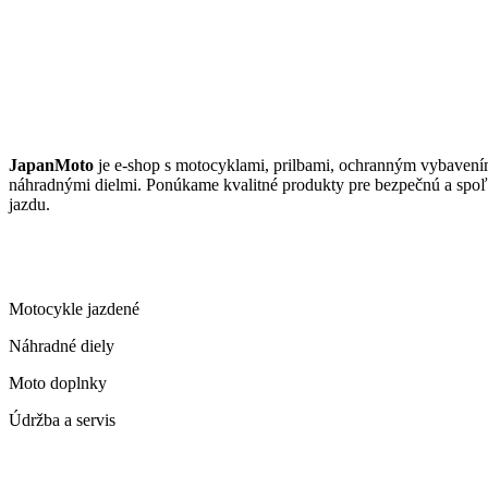
JAPANMOTO
JapanMoto
je e-shop s motocyklami, prilbami, ochranným vybavení
náhradnými dielmi. Ponúkame kvalitné produkty pre bezpečnú a spoľ
jazdu.
ČO PONÚKAME
Motocykle jazdené
Náhradné diely
Moto doplnky
Údržba a servis
KONTAKT