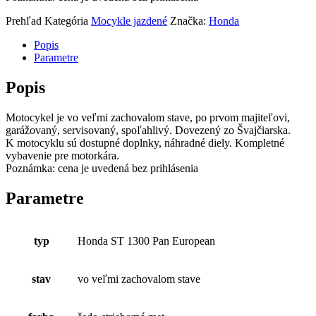
Prehľad
Kategória
Mocykle jazdené
Značka:
Honda
Popis
Parametre
Popis
Motocykel je vo veľmi zachovalom stave, po prvom majiteľovi,
garážovaný, servisovaný, spoľahlivý. Dovezený zo Švajčiarska.
K motocyklu sú dostupné doplnky, náhradné diely. Kompletné
vybavenie pre motorkára.
Poznámka: cena je uvedená bez prihlásenia
Parametre
typ
Honda ST 1300 Pan European
stav
vo veľmi zachovalom stave