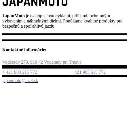
JAPANMOTO
JapanMoto
je e-shop s motocyklami, prilbami, ochranným
vybavením a náhradnými dielmi. Ponúkame kvalitné produkty pre
bezpečnú a spoľahlivú jazdu.
Kontaktné informácie:
Voderady 273, 919 42 Voderady pri Trnave
+ 421 903 215 772
+ 421 905 615 772
japanmoto@azet.sk