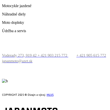
Motocykle jazdené
Náhradné diely
Moto doplnky
Údržba a servis
KONTAKT
Voderady 273, 919 42
+ 421 903 215 772
+ 421 905 615 772
japanmoto@azet.sk
PRECESTUJTE SVET
COPYRIGHT 2025 © Dizajn a vývoj:
MLVS