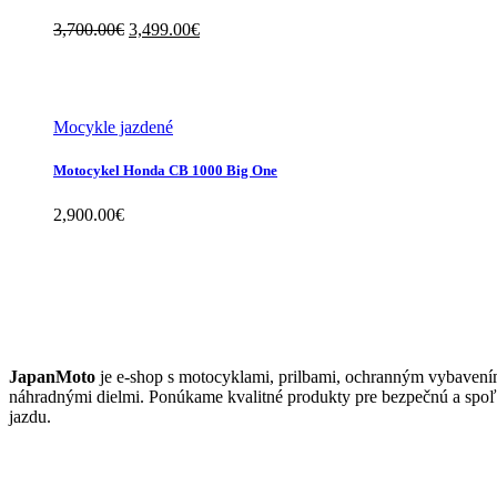
Original
Current
3,700.00
€
3,499.00
€
price
price
was:
is:
3,700.00€.
3,499.00€.
Mocykle jazdené
Motocykel Honda CB 1000 Big One
2,900.00
€
JAPANMOTO
JapanMoto
je e-shop s motocyklami, prilbami, ochranným vybavení
náhradnými dielmi. Ponúkame kvalitné produkty pre bezpečnú a spoľ
jazdu.
ČO PONÚKAME