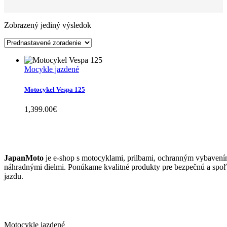
Zobrazený jediný výsledok
Mocykle jazdené
Motocykel Vespa 125
1,399.00
€
JAPANMOTO
JapanMoto
je e-shop s motocyklami, prilbami, ochranným vybavení
náhradnými dielmi. Ponúkame kvalitné produkty pre bezpečnú a spoľ
jazdu.
ČO PONÚKAME
Motocykle jazdené