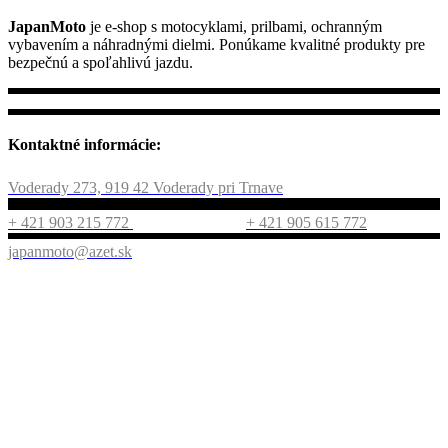
JapanMoto
je e-shop s motocyklami, prilbami, ochranným
vybavením a náhradnými dielmi. Ponúkame kvalitné produkty pre
bezpečnú a spoľahlivú jazdu.
Kontaktné informácie:
Voderady 273, 919 42 Voderady pri Trnave
+ 421 903 215 772
+ 421 905 615 772
japanmoto@azet.sk