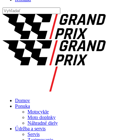
Domov
Ponuka
Motocykle
Moto doplnky
Náhradné diely
Údržba a servis
Servis
Zazimovanie