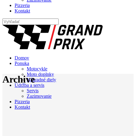
Pizzeria
Kontakt
Domov
Ponuka
Motocykle
Moto doplnky
Archive
Náhradné diely
Údržba a servis
Servis
Zazimovanie
Pizzeria
Kontakt