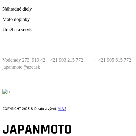
Náhradné diely
Moto doplnky
Údržba a servis
KONTAKT
Voderady 273, 919 42
+ 421 903 215 772
+ 421 905 615 772
japanmoto@azet.sk
PRECESTUJTE SVET
COPYRIGHT 2025 © Dizajn a vývoj:
MLVS
JAPANMOTO