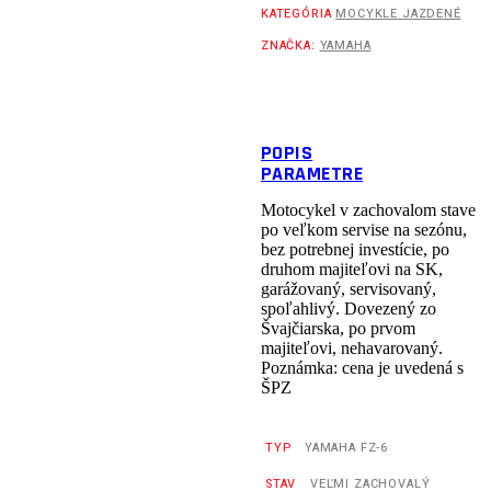
KATEGÓRIA
MOCYKLE JAZDENÉ
ZNAČKA:
YAMAHA
POPIS
PARAMETRE
Motocykel v zachovalom stave
po veľkom servise na sezónu,
bez potrebnej investície, po
druhom majiteľovi na SK,
garážovaný, servisovaný,
spoľahlivý. Dovezený zo
Švajčiarska, po prvom
majiteľovi, nehavarovaný.
Poznámka: cena je uvedená s
ŠPZ
TYP
YAMAHA FZ-6
STAV
VEĽMI ZACHOVALÝ