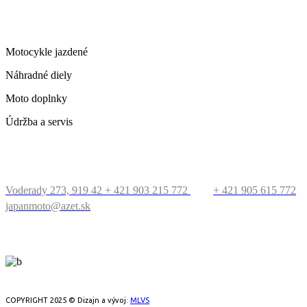
ČO PONÚKAME
Motocykle jazdené
Náhradné diely
Moto doplnky
Údržba a servis
KONTAKT
Voderady 273, 919 42
+ 421 903 215 772
+ 421 905 615 772
japanmoto@azet.sk
PRECESTUJTE SVET
COPYRIGHT 2025 © Dizajn a vývoj:
MLVS