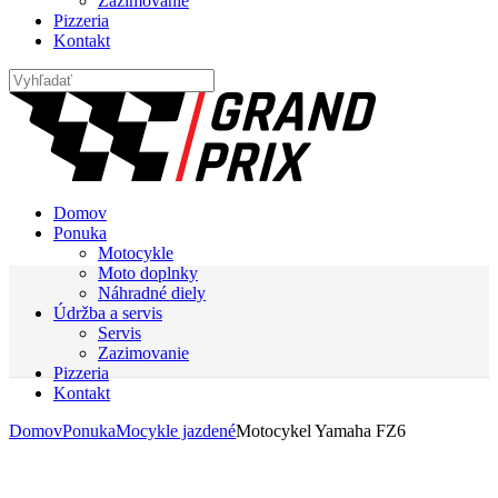
Zazimovanie
Pizzeria
Kontakt
Domov
Ponuka
Motocykle
Moto doplnky
Náhradné diely
Údržba a servis
Servis
Zazimovanie
Pizzeria
Kontakt
Domov
Ponuka
Mocykle jazdené
Motocykel Yamaha FZ6