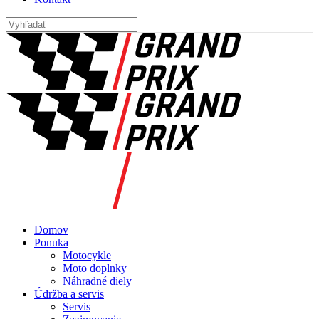
Domov
Ponuka
Motocykle
Moto doplnky
Náhradné diely
Údržba a servis
Servis