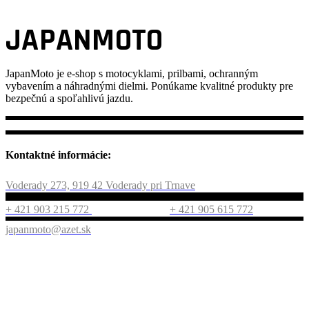
JAPANMOTO
JapanMoto
je e-shop s motocyklami, prilbami, ochranným
vybavením a náhradnými dielmi. Ponúkame kvalitné produkty pre
bezpečnú a spoľahlivú jazdu.
Kontaktné informácie:
Voderady 273, 919 42 Voderady pri Trnave
+ 421 903 215 772
+ 421 905 615 772
japanmoto@azet.sk