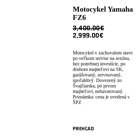
Motocykel Yamaha
FZ6
3,400.00
€
ORIGINAL
CURRENT
2,999.00
€
PRICE
PRICE
WAS:
IS:
Motocykel v zachovalom stave
3,400.00€.
2,999.00€.
po veľkom servise na sezónu,
bez potrebnej investície, po
druhom majiteľovi na SK,
garážovaný, servisovaný,
spoľahlivý. Dovezený zo
Švajčiarska, po prvom
majiteľovi, nehavarovaný.
Poznámka: cena je uvedená s
ŠPZ
PREHĽAD