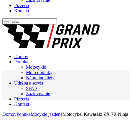
Zazimovanie
Pizzeria
Kontakt
Domov
Ponuka
Motocykle
Moto doplnky
Náhradné diely
Údržba a servis
Servis
Zazimovanie
Pizzeria
Kontakt
Domov
Ponuka
Mocykle jazdené
Motocykel Kawasaki ZX 7R Ninja