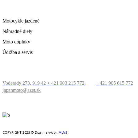
ČO PONÚKAME
Motocykle jazdené
Náhradné diely
Moto doplnky
Údržba a servis
KONTAKT
Voderady 273, 919 42
+ 421 903 215 772
+ 421 905 615 772
japanmoto@azet.sk
PRECESTUJTE SVET
COPYRIGHT 2025 © Dizajn a vývoj:
MLVS