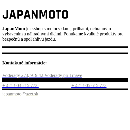
JAPANMOTO
JapanMoto
je e-shop s motocyklami, prilbami, ochranným
vybavením a náhradnými dielmi. Ponúkame kvalitné produkty pre
bezpečnú a spoľahlivú jazdu.
Kontaktné informácie:
Voderady 273, 919 42 Voderady pri Trnave
+ 421 903 215 772
+ 421 905 615 772
japanmoto@azet.sk