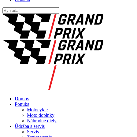
Domov
Ponuka
Motocykle
Moto doplnky
Náhradné diely
Údržba a servis
Servis