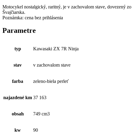
Motocykel nostalgický, raritný, je v zachovalom stave, dovezený zo
Švajčiarska.
Poznámka: cena bez prihlásenia
Parametre
typ
Kawasaki ZX 7R Ninja
stav
v zachovalom stave
farba
zeleno-biela perleť
najazdené km
37 163
obsah
749 cm3
kw
90