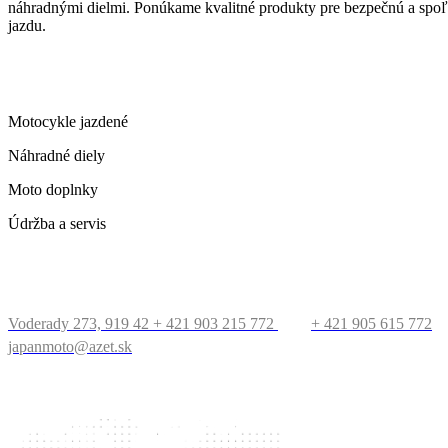
náhradnými dielmi. Ponúkame kvalitné produkty pre bezpečnú a spoľ
jazdu.
ČO PONÚKAME
Motocykle jazdené
Náhradné diely
Moto doplnky
Údržba a servis
KONTAKT
Voderady 273, 919 42
+ 421 903 215 772
+ 421 905 615 772
japanmoto@azet.sk
PRECESTUJTE SVET