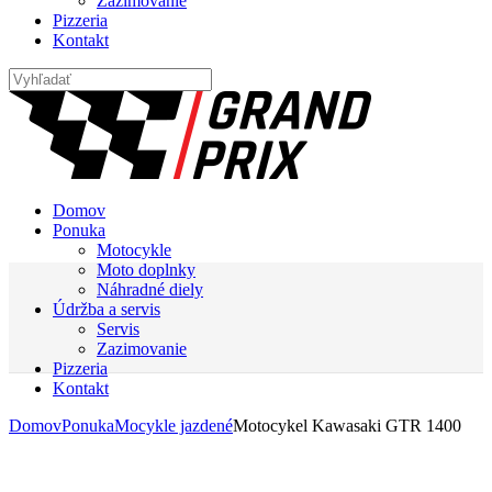
Zazimovanie
Pizzeria
Kontakt
Domov
Ponuka
Motocykle
Moto doplnky
Náhradné diely
Údržba a servis
Servis
Zazimovanie
Pizzeria
Kontakt
Domov
Ponuka
Mocykle jazdené
Motocykel Kawasaki GTR 1400