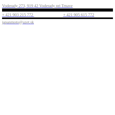
Voderady 273, 919 42 Voderady pri Trnave
+ 421 903 215 772
+ 421 905 615 772
japanmoto@azet.sk