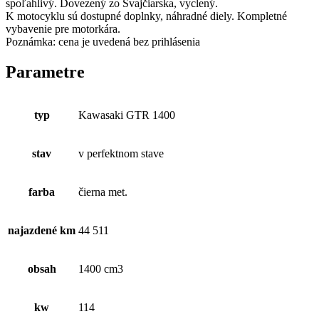
spoľahlivý. Dovezený zo Švajčiarska, vyclený.
K motocyklu sú dostupné doplnky, náhradné diely. Kompletné
vybavenie pre motorkára.
Poznámka: cena je uvedená bez prihlásenia
Parametre
typ
Kawasaki GTR 1400
stav
v perfektnom stave
farba
čierna met.
najazdené km
44 511
obsah
1400 cm3
kw
114