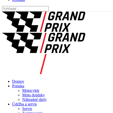
Domov
Ponuka
Motocykle
Moto doplnky
Náhradné diely
Údržba a servis
Servis