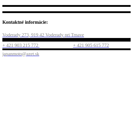
Kontaktné informácie:
Voderady 273, 919 42 Voderady pri Trnave
+ 421 903 215 772
+ 421 905 615 772
japanmoto@azet.sk