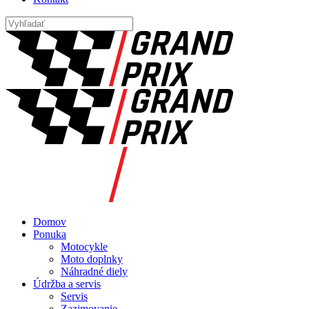
Domov
Ponuka
Motocykle
Moto doplnky
Náhradné diely
Údržba a servis
Servis
Zazimovanie