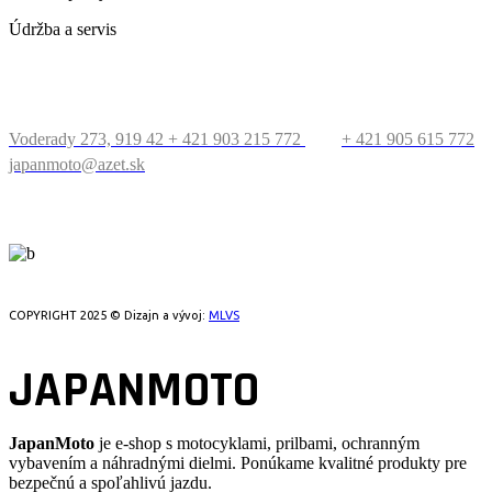
Údržba a servis
KONTAKT
Voderady 273, 919 42
+ 421 903 215 772
+ 421 905 615 772
japanmoto@azet.sk
PRECESTUJTE SVET
COPYRIGHT 2025 © Dizajn a vývoj:
MLVS
JAPANMOTO
JapanMoto
je e-shop s motocyklami, prilbami, ochranným
vybavením a náhradnými dielmi. Ponúkame kvalitné produkty pre
bezpečnú a spoľahlivú jazdu.