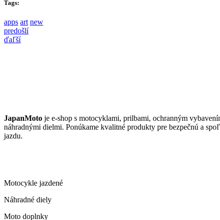
Tags:
apps
art
new
predošlí
ďaľší
JAPANMOTO
JapanMoto
je e-shop s motocyklami, prilbami, ochranným vybavení
náhradnými dielmi. Ponúkame kvalitné produkty pre bezpečnú a spoľ
jazdu.
ČO PONÚKAME
Motocykle jazdené
Náhradné diely
Moto doplnky