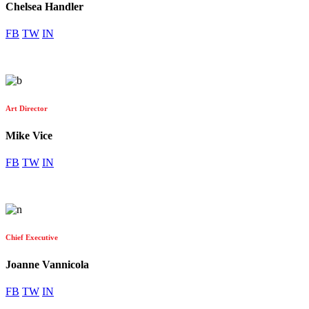
Chelsea Handler
FB
TW
IN
Art Director
Mike Vice
FB
TW
IN
Chief Executive
Joanne Vannicola
FB
TW
IN