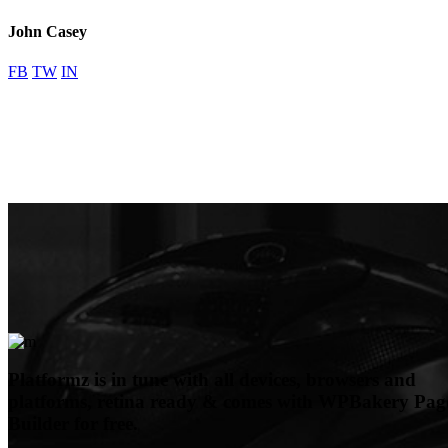
John Casey
FB
TW
IN
Platformz is in tune with all devices, browsers and
platforms, retina ready & comes with WPBakery Pag
Builder for free.