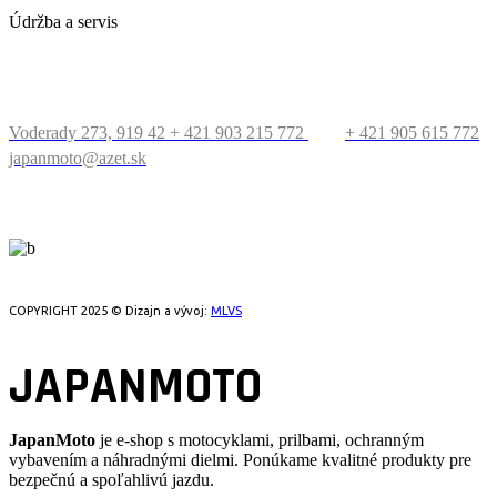
Údržba a servis
KONTAKT
Voderady 273, 919 42
+ 421 903 215 772
+ 421 905 615 772
japanmoto@azet.sk
PRECESTUJTE SVET
COPYRIGHT 2025 © Dizajn a vývoj:
MLVS
JAPANMOTO
JapanMoto
je e-shop s motocyklami, prilbami, ochranným
vybavením a náhradnými dielmi. Ponúkame kvalitné produkty pre
bezpečnú a spoľahlivú jazdu.