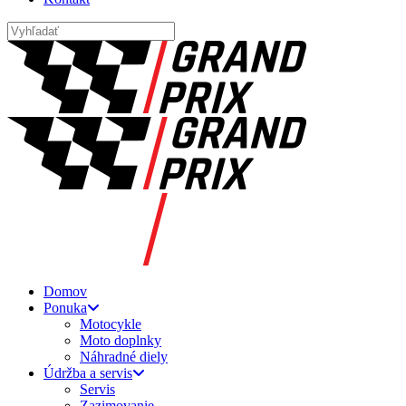
Domov
Ponuka
Motocykle
Moto doplnky
Náhradné diely
Údržba a servis
Servis
Zazimovanie