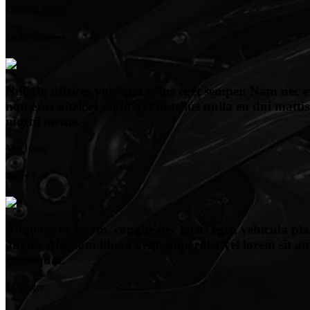
Official Rider
Jackie Bronson
Nullam ultrices volutpat tellus eget semper. Nam nec e
non eros ultrices sagittis et in tellus nulla eu dui mattis
morbi metus.
Mechanic
Barry Fox
Aliquam ex lorem, congue nec lacus eget, vehicula pla
augue. Aliquam libero velit, imperdiet vel lorem sit am
consequat.
Manager