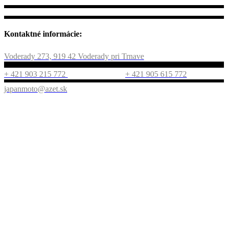
Kontaktné informácie:
Voderady 273, 919 42 Voderady pri Trnave
+ 421 903 215 772
+ 421 905 615 772
japanmoto@azet.sk