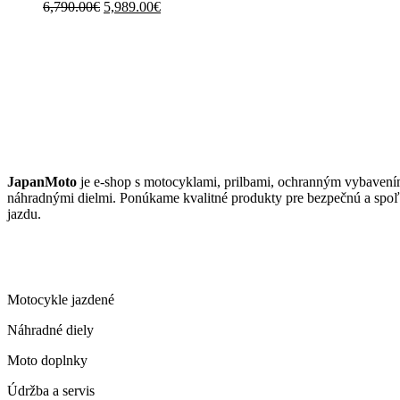
Original
Current
6,790.00
€
5,989.00
€
price
price
was:
is:
6,790.00€.
5,989.00€.
JAPANMOTO
JapanMoto
je e-shop s motocyklami, prilbami, ochranným vybavení
náhradnými dielmi. Ponúkame kvalitné produkty pre bezpečnú a spoľ
jazdu.
ČO PONÚKAME
Motocykle jazdené
Náhradné diely
Moto doplnky
Údržba a servis