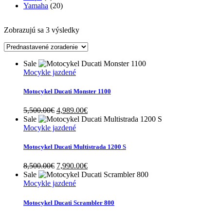
Yamaha
(20)
Zobrazujú sa 3 výsledky
Sale
Mocykle jazdené
Motocykel Ducati Monster 1100
Original
Current
5,500.00
€
4,989.00
€
price
price
Sale
was:
is:
Mocykle jazdené
5,500.00€.
4,989.00€.
Motocykel Ducati Multistrada 1200 S
Original
Current
8,500.00
€
7,990.00
€
price
price
Sale
was:
is:
Mocykle jazdené
8,500.00€.
7,990.00€.
Motocykel Ducati Scrambler 800