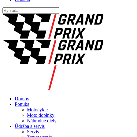
Domov
Ponuka
Motocykle
Moto doplnky
Náhradné diely
Údržba a servis
Servis