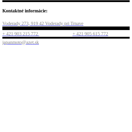
Kontaktné informácie:
Voderady 273, 919 42 Voderady pri Trnave
+ 421 903 215 772
+ 421 905 615 772
japanmoto@azet.sk