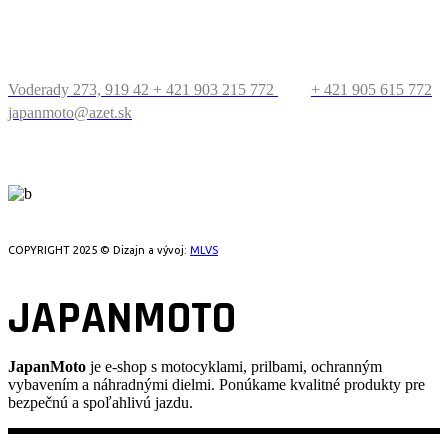
KONTAKT
Voderady 273, 919 42
+ 421 903 215 772
+ 421 905 615 772
japanmoto@azet.sk
PRECESTUJTE SVET
COPYRIGHT 2025 © Dizajn a vývoj:
MLVS
JAPANMOTO
JapanMoto
je e-shop s motocyklami, prilbami, ochranným
vybavením a náhradnými dielmi. Ponúkame kvalitné produkty pre
bezpečnú a spoľahlivú jazdu.