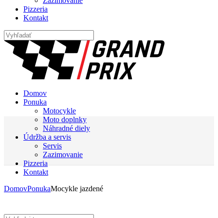
Zazimovanie
Pizzeria
Kontakt
Domov
Ponuka
Motocykle
Moto doplnky
Náhradné diely
Údržba a servis
Servis
Zazimovanie
Pizzeria
Kontakt
Domov
Ponuka
Mocykle jazdené