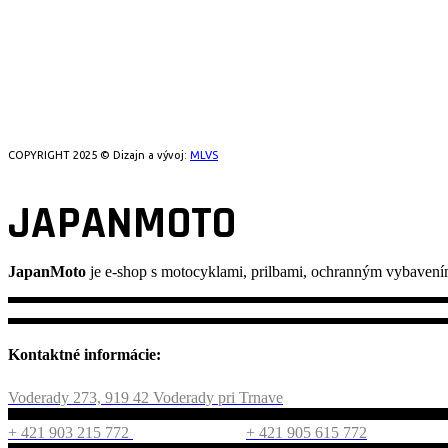
COPYRIGHT 2025 © Dizajn a vývoj:
MLVS
JAPANMOTO
JapanMoto
je e-shop s motocyklami, prilbami, ochranným vybavení
Kontaktné informácie:
Voderady 273, 919 42 Voderady pri Trnave
+ 421 903 215 772
+ 421 905 615 772