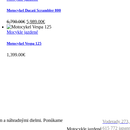
8,500.00€.
7,990.00€.
Motocykel Ducati Scrambler 800
Original
Current
6,790.00
€
5,989.00
€
price
price
was:
is:
Mocykle jazdené
6,790.00€.
5,989.00€.
Motocykel Vespa 125
1,399.00
€
ČO
KONTAK
PONÚKAME
ím a náhradnými dielmi. Ponúkame
Voderady 273,
615 772
japan
Motocykle jazdené