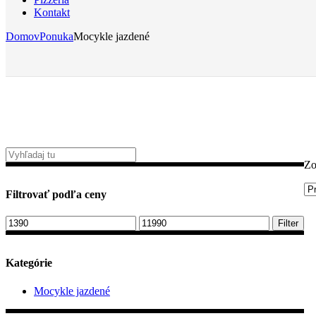
Kontakt
Domov
Ponuka
Mocykle jazdené
Zo
Filtrovať podľa ceny
Minimálna
Maximálna
Filter
cena
cena
Kategórie
Mocykle jazdené