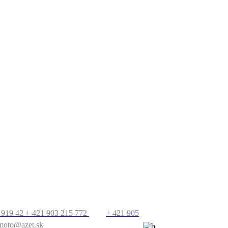
T
PRECESTUJTE
SVET
 919 42
+ 421 903 215 772
+ 421 905
moto@azet.sk