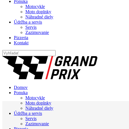
Ponuka
Motocykle
Moto doplnky
Náhradné diely
Údržba a servis
Servis
Zazimovanie
Pizzeria
Kontakt
Domov
Ponuka
Motocykle
Moto doplnky
Náhradné diely
Údržba a servis
Servis
Zazimovanie
Pizzeria