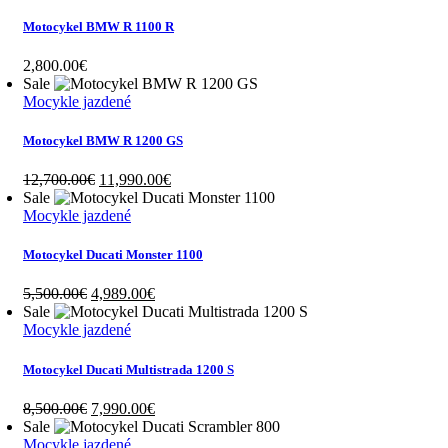
Motocykel BMW R 1100 R
2,800.00
€
Sale
Mocykle jazdené
Motocykel BMW R 1200 GS
Original
Current
12,700.00
€
11,990.00
€
price
price
Sale
was:
is:
Mocykle jazdené
12,700.00€.
11,990.00€.
Motocykel Ducati Monster 1100
Original
Current
5,500.00
€
4,989.00
€
price
price
Sale
was:
is:
Mocykle jazdené
5,500.00€.
4,989.00€.
Motocykel Ducati Multistrada 1200 S
Original
Current
8,500.00
€
7,990.00
€
price
price
Sale
was:
is:
Mocykle jazdené