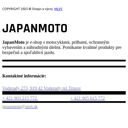
COPYRIGHT 2025 © Dizajn a vývoj:
MLVS
JAPANMOTO
JapanMoto
je e-shop s motocyklami, prilbami, ochranným
vybavením a náhradnými dielmi. Ponúkame kvalitné produkty pre
bezpečnú a spoľahlivú jazdu.
Kontaktné informácie:
Voderady 273, 919 42 Voderady pri Trnave
+ 421 903 215 772
+ 421 905 615 772
japanmoto@azet.sk