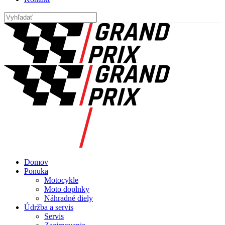
Domov
Ponuka
Motocykle
Moto doplnky
Náhradné diely
Údržba a servis
Servis