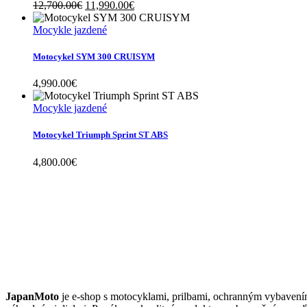
Original
Current
12,700.00
€
11,990.00
€
price
price
was:
is:
Mocykle jazdené
12,700.00€.
11,990.00€.
Motocykel SYM 300 CRUISYM
4,990.00
€
Mocykle jazdené
Motocykel Triumph Sprint ST ABS
4,800.00
€
JAPANMOTO
JapanMoto
je e-shop s motocyklami, prilbami, ochranným vybavení