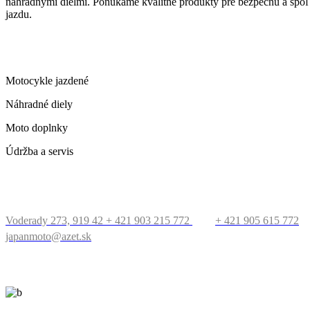
náhradnými dielmi. Ponúkame kvalitné produkty pre bezpečnú a spoľ
jazdu.
ČO PONÚKAME
Motocykle jazdené
Náhradné diely
Moto doplnky
Údržba a servis
KONTAKT
Voderady 273, 919 42
+ 421 903 215 772
+ 421 905 615 772
japanmoto@azet.sk
PRECESTUJTE SVET