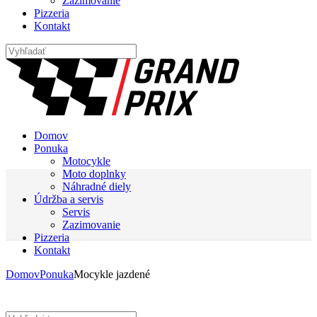
Zazimovanie
Pizzeria
Kontakt
Domov
Ponuka
Motocykle
Moto doplnky
Náhradné diely
Údržba a servis
Servis
Zazimovanie
Pizzeria
Kontakt
Domov
Ponuka
Mocykle jazdené