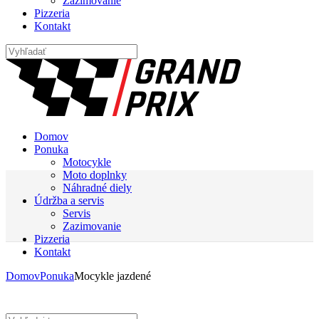
Zazimovanie
Pizzeria
Kontakt
Domov
Ponuka
Motocykle
Moto doplnky
Náhradné diely
Údržba a servis
Servis
Zazimovanie
Pizzeria
Kontakt
Domov
Ponuka
Mocykle jazdené