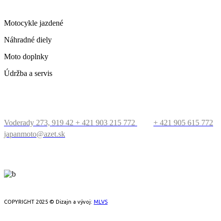
ČO PONÚKAME
Motocykle jazdené
Náhradné diely
Moto doplnky
Údržba a servis
KONTAKT
Voderady 273, 919 42
+ 421 903 215 772
+ 421 905 615 772
japanmoto@azet.sk
PRECESTUJTE SVET
COPYRIGHT 2025 © Dizajn a vývoj:
MLVS