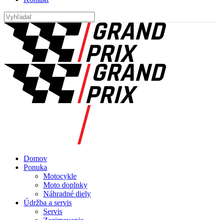
Domov
Ponuka
Motocykle
Moto doplnky
Náhradné diely
Údržba a servis
Servis