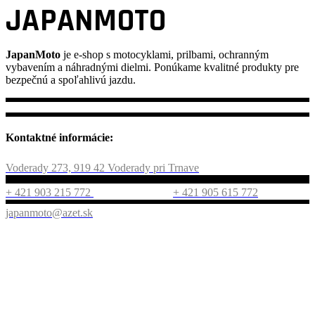
JAPANMOTO
JapanMoto
je e-shop s motocyklami, prilbami, ochranným
vybavením a náhradnými dielmi. Ponúkame kvalitné produkty pre
bezpečnú a spoľahlivú jazdu.
Kontaktné informácie:
Voderady 273, 919 42 Voderady pri Trnave
+ 421 903 215 772
+ 421 905 615 772
japanmoto@azet.sk