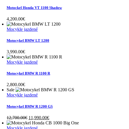
Motockel Honda VT 1100 Shadow
4,200.00
€
Mocykle jazdené
Motocykel BMW LT 1200
3,990.00
€
Mocykle jazdené
Motocykel BMW R 1100 R
2,800.00
€
Sale
Mocykle jazdené
Motocykel BMW R 1200 GS
Original
Current
12,700.00
€
11,990.00
€
price
price
was:
is:
Mocykle jazdené