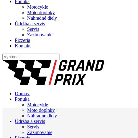
Ponuka
Motocykle
Moto doplnky
Náhradné diely
Údržba a servis
Servis
Zazimovanie
Pizzeria
Kontakt
Domov
Ponuka
Motocykle
Moto doplnky
Náhradné diely
Údržba a servis
Servis
Zazimovanie
Pizzeria