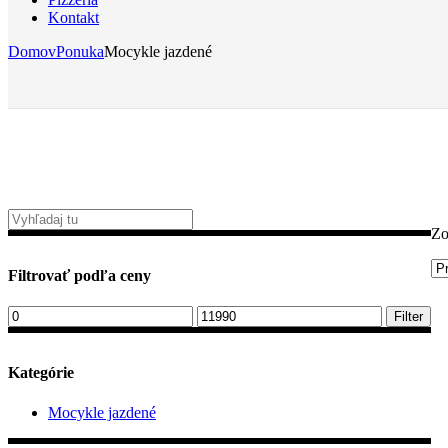
Kontakt
Domov
Ponuka
Mocykle jazdené
Zo
Filtrovať podľa ceny
Minimálna
Maximálna
Filter
cena
cena
Kategórie
Mocykle jazdené