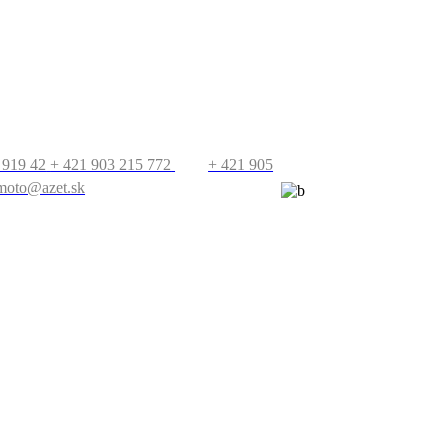
T
PRECESTUJTE
SVET
 919 42
+ 421 903 215 772
+ 421 905
moto@azet.sk