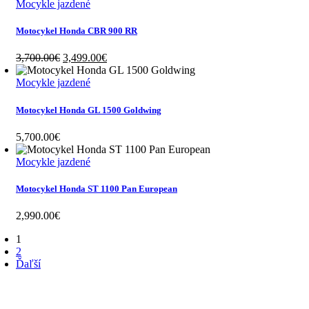
Mocykle jazdené
Motocykel Honda CBR 900 RR
Original
Current
3,700.00
€
3,499.00
€
price
price
was:
is:
Mocykle jazdené
3,700.00€.
3,499.00€.
Motocykel Honda GL 1500 Goldwing
5,700.00
€
Mocykle jazdené
Motocykel Honda ST 1100 Pan European
2,990.00
€
1
2
Ďaľší