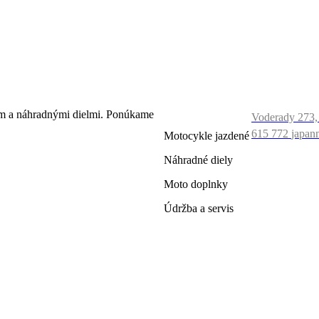
ČO
KONTAK
PONÚKAME
ím a náhradnými dielmi. Ponúkame
Voderady 273,
615 772
japan
Motocykle jazdené
Náhradné diely
Moto doplnky
Údržba a servis