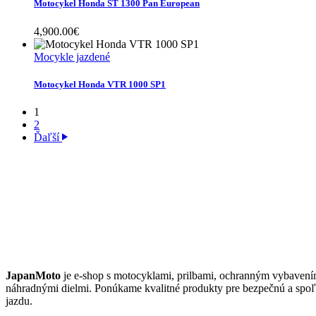
Motocykel Honda ST 1300 Pan European
4,900.00
€
Mocykle jazdené
Motocykel Honda VTR 1000 SP1
1
2
Ďaľší
JAPANMOTO
JapanMoto
je e-shop s motocyklami, prilbami, ochranným vybavení
náhradnými dielmi. Ponúkame kvalitné produkty pre bezpečnú a spoľ
jazdu.