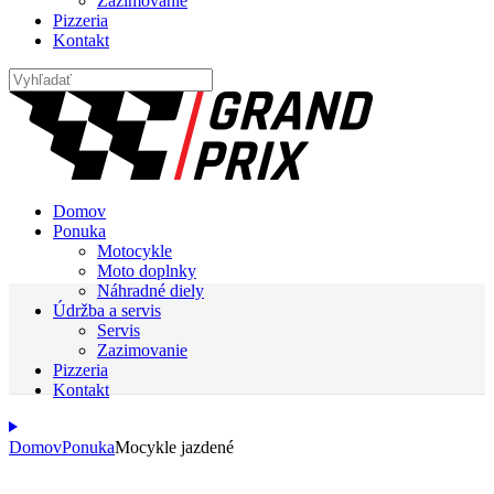
Zazimovanie
Pizzeria
Kontakt
Domov
Ponuka
Motocykle
Moto doplnky
Náhradné diely
Údržba a servis
Servis
Zazimovanie
Pizzeria
Kontakt
Domov
Ponuka
Mocykle jazdené