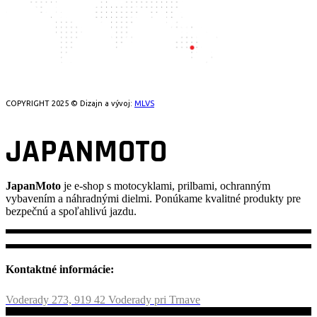
COPYRIGHT 2025 © Dizajn a vývoj:
MLVS
JAPANMOTO
JapanMoto
je e-shop s motocyklami, prilbami, ochranným
vybavením a náhradnými dielmi. Ponúkame kvalitné produkty pre
bezpečnú a spoľahlivú jazdu.
Kontaktné informácie:
Voderady 273, 919 42 Voderady pri Trnave