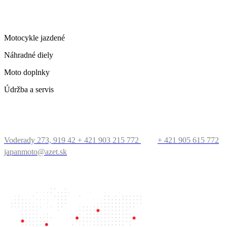
ČO PONÚKAME
Motocykle jazdené
Náhradné diely
Moto doplnky
Údržba a servis
KONTAKT
Voderady 273, 919 42
+ 421 903 215 772
+ 421 905 615 772
japanmoto@azet.sk
PRECESTUJTE SVET