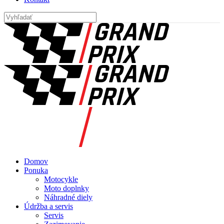
Domov
Ponuka
Motocykle
Moto doplnky
Náhradné diely
Údržba a servis
Servis