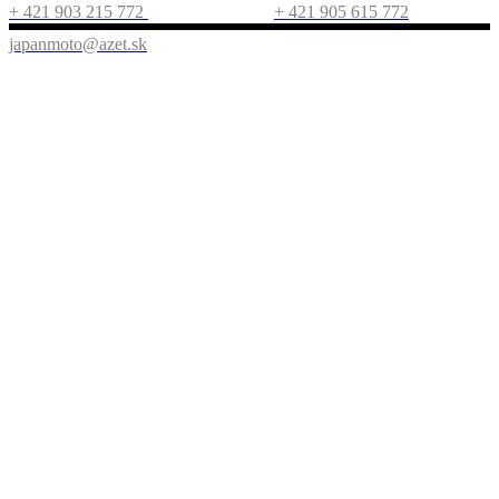
+ 421 903 215 772
+ 421 905 615 772
japanmoto@azet.sk