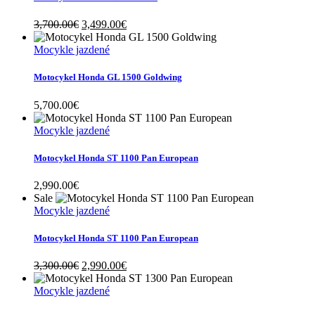
Original
Current
3,700.00
€
3,499.00
€
price
price
was:
is:
Mocykle jazdené
3,700.00€.
3,499.00€.
Motocykel Honda GL 1500 Goldwing
5,700.00
€
Mocykle jazdené
Motocykel Honda ST 1100 Pan European
2,990.00
€
Sale
Mocykle jazdené
Motocykel Honda ST 1100 Pan European
Original
Current
3,300.00
€
2,990.00
€
price
price
was:
is:
Mocykle jazdené
3,300.00€.
2,990.00€.