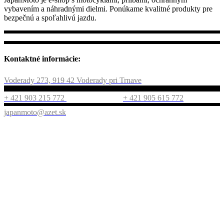
vybavením a náhradnými dielmi. Ponúkame kvalitné produkty pre
bezpečnú a spoľahlivú jazdu.
Kontaktné informácie:
Voderady 273, 919 42 Voderady pri Trnave
+ 421 903 215 772
+ 421 905 615 772
japanmoto@azet.sk