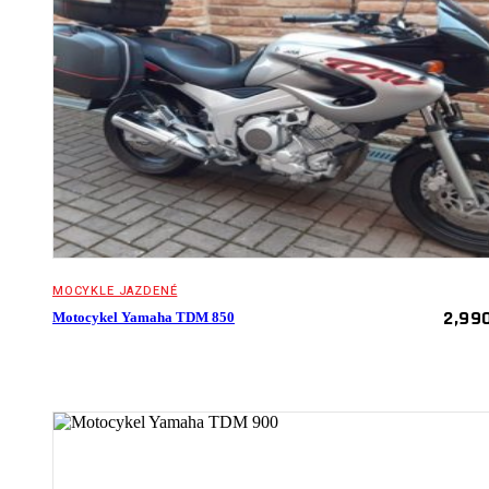
MOCYKLE JAZDENÉ
2,99
Motocykel Yamaha TDM 850