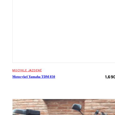
MOCYKLE JAZDENÉ
1,69
Motocykel Yamaha TDM 850