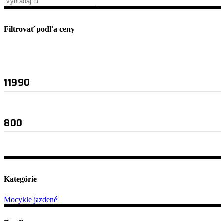
Filtrovať podľa ceny
Minimálna
Maximálna
cena
cena
Kategórie
Mocykle jazdené