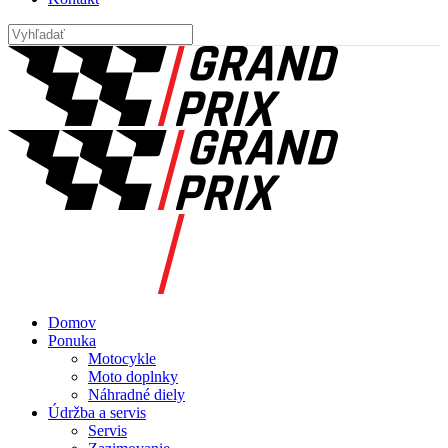
Domov
Ponuka
Motocykle
Moto doplnky
Náhradné diely
Údržba a servis
Servis