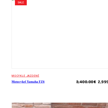
SALE
MOCYKLE JAZDENÉ
ORIG
3,400.00
€
2,99
Motocykel Yamaha FZ6
PRIC
WAS:
3,40