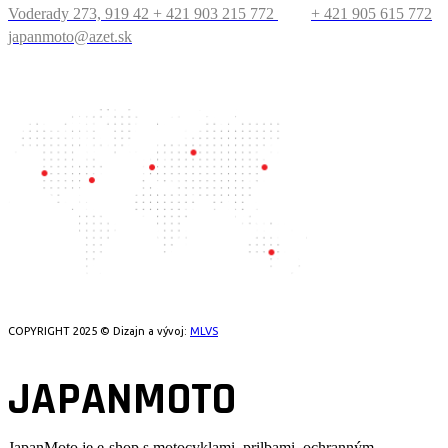
Voderady 273, 919 42
+ 421 903 215 772
+ 421 905 615 772
japanmoto@azet.sk
PRECESTUJTE SVET
COPYRIGHT 2025 © Dizajn a vývoj:
MLVS
JAPANMOTO
JapanMoto
je e-shop s motocyklami, prilbami, ochranným