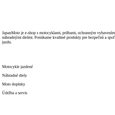
JAPANMOTO
JapanMoto
je e-shop s motocyklami, prilbami, ochranným vybavením
náhradnými dielmi. Ponúkame kvalitné produkty pre bezpečnú a spoľ
jazdu.
ČO PONÚKAME
Motocykle jazdené
Náhradné diely
Moto doplnky
Údržba a servis
KONTAKT