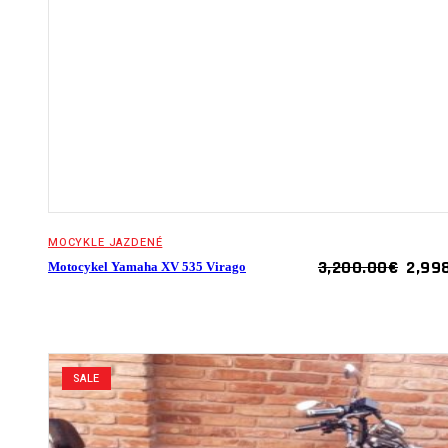
MOCYKLE JAZDENÉ
ORIG
3,200.00
€
2,99
Motocykel Yamaha XV 535 Virago
PRIC
WAS:
3,200
SALE