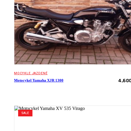
MOCYKLE JAZDENÉ
4,60
Motocykel Yamaha XJR 1300
SALE