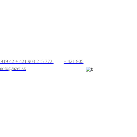
T
PRECESTUJTE
SVET
 919 42
+ 421 903 215 772
+ 421 905
moto@azet.sk