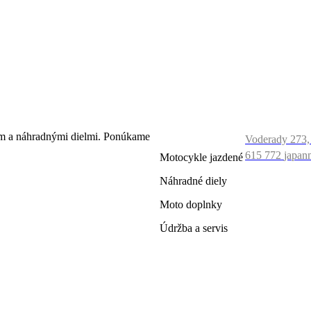
ČO
KONTAK
PONÚKAME
ím a náhradnými dielmi. Ponúkame
Voderady 273,
615 772
japan
Motocykle jazdené
Náhradné diely
Moto doplnky
Údržba a servis