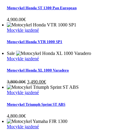
3,300.00€.
2,990.00€.
Motocykel Honda ST 1300 Pan European
4,900.00
€
Mocykle jazdené
Motocykel Honda VTR 1000 SP1
Sale
Mocykle jazdené
Motocykel Honda XL 1000 Varadero
Original
Current
3,800.00
€
3,490.00
€
price
price
was:
is:
Mocykle jazdené
3,800.00€.
3,490.00€.
Motocykel Triumph Sprint ST ABS
4,800.00
€
Mocykle jazdené