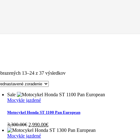
brazených 13–24 z 37 výsledkov
Sale
Mocykle jazdené
Motocykel Honda ST 1100 Pan European
Original
Current
3,300.00
€
2,990.00
€
price
price
was:
is:
Mocykle jazdené