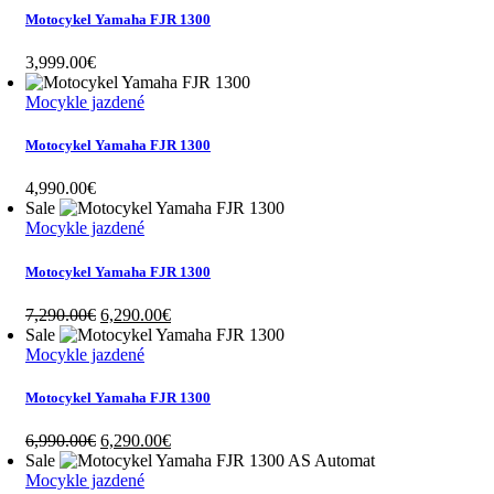
Motocykel Yamaha FJR 1300
3,999.00
€
Mocykle jazdené
Motocykel Yamaha FJR 1300
4,990.00
€
Sale
Mocykle jazdené
Motocykel Yamaha FJR 1300
Original
Current
7,290.00
€
6,290.00
€
price
price
Sale
was:
is:
Mocykle jazdené
7,290.00€.
6,290.00€.
Motocykel Yamaha FJR 1300
Original
Current
6,990.00
€
6,290.00
€
price
price
Sale
was:
is:
Mocykle jazdené