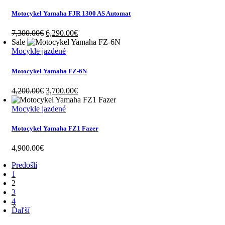
6,990.00€.
6,290.00€.
Motocykel Yamaha FJR 1300 AS Automat
Original
Current
7,300.00
€
6,290.00
€
price
price
Sale
was:
is:
Mocykle jazdené
7,300.00€.
6,290.00€.
Motocykel Yamaha FZ-6N
Original
Current
4,200.00
€
3,700.00
€
price
price
was:
is:
Mocykle jazdené
4,200.00€.
3,700.00€.
Motocykel Yamaha FZ1 Fazer
4,900.00
€
Predošlí
1
2
3
4
Ďaľší