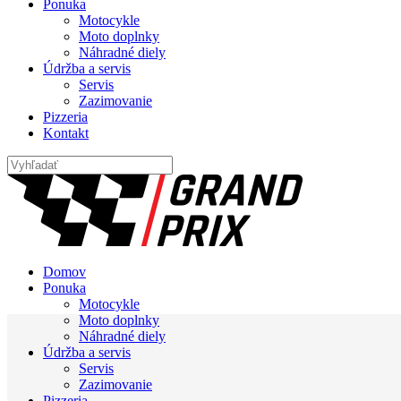
Ponuka
Motocykle
Moto doplnky
Náhradné diely
Údržba a servis
Servis
Zazimovanie
Pizzeria
Kontakt
Domov
Ponuka
Motocykle
Moto doplnky
Náhradné diely
Údržba a servis
Servis
Zazimovanie
Pizzeria