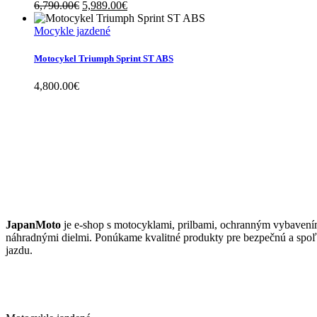
Original
Current
6,790.00
€
5,989.00
€
price
price
was:
is:
Mocykle jazdené
6,790.00€.
5,989.00€.
Motocykel Triumph Sprint ST ABS
4,800.00
€
JAPANMOTO
JapanMoto
je e-shop s motocyklami, prilbami, ochranným vybavení
náhradnými dielmi. Ponúkame kvalitné produkty pre bezpečnú a spoľ
jazdu.
ČO PONÚKAME