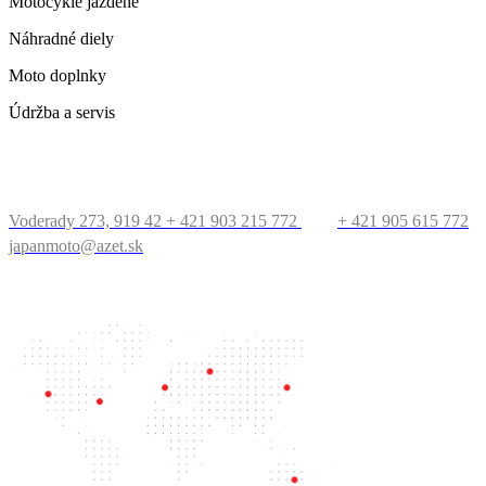
Motocykle jazdené
Náhradné diely
Moto doplnky
Údržba a servis
KONTAKT
Voderady 273, 919 42
+ 421 903 215 772
+ 421 905 615 772
japanmoto@azet.sk
PRECESTUJTE SVET