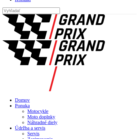
Domov
Ponuka
Motocykle
Moto doplnky
Náhradné diely
Údržba a servis
Servis