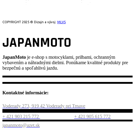
COPYRIGHT 2025 © Dizajn a vývoj:
MLVS
JAPANMOTO
JapanMoto
je e-shop s motocyklami, prilbami, ochranným
vybavením a náhradnými dielmi. Ponúkame kvalitné produkty pre
bezpečnú a spoľahlivú jazdu.
Kontaktné informácie:
Voderady 273, 919 42 Voderady pri Trnave
+ 421 903 215 772
+ 421 905 615 772
japanmoto@azet.sk