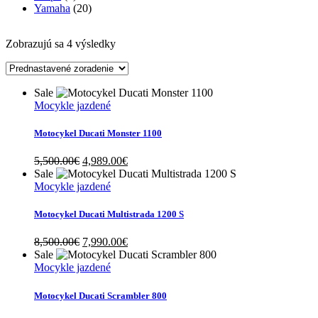
Yamaha
(20)
Zobrazujú sa 4 výsledky
Sale
Mocykle jazdené
Motocykel Ducati Monster 1100
Original
Current
5,500.00
€
4,989.00
€
price
price
Sale
was:
is:
Mocykle jazdené
5,500.00€.
4,989.00€.
Motocykel Ducati Multistrada 1200 S
Original
Current
8,500.00
€
7,990.00
€
price
price
Sale
was:
is:
Mocykle jazdené
8,500.00€.
7,990.00€.
Motocykel Ducati Scrambler 800