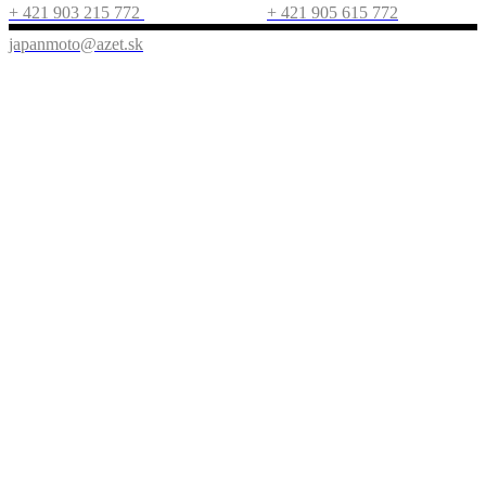
+ 421 903 215 772
+ 421 905 615 772
japanmoto@azet.sk