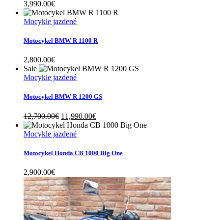
3,990.00
€
Mocykle jazdené
Motocykel BMW R 1100 R
2,800.00
€
Sale
Mocykle jazdené
Motocykel BMW R 1200 GS
Original
Current
12,700.00
€
11,990.00
€
price
price
was:
is:
Mocykle jazdené
12,700.00€.
11,990.00€.
Motocykel Honda CB 1000 Big One
2,900.00
€