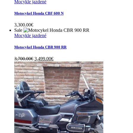
Mocykle jazdené
Motocykel Honda CBF 600 N
3,300.00
€
Sale
Mocykle jazdené
Motocykel Honda CBR 900 RR
Original
Current
3,700.00
€
3,499.00
€
price
price
was:
is:
3,700.00€.
3,499.00€.