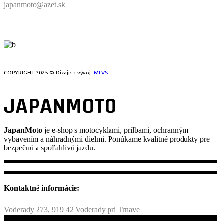
japanmoto@azet.sk
PRECESTUJTE SVET
COPYRIGHT 2025 © Dizajn a vývoj:
MLVS
JAPANMOTO
JapanMoto
je e-shop s motocyklami, prilbami, ochranným
vybavením a náhradnými dielmi. Ponúkame kvalitné produkty pre
bezpečnú a spoľahlivú jazdu.
Kontaktné informácie:
Voderady 273, 919 42 Voderady pri Trnave