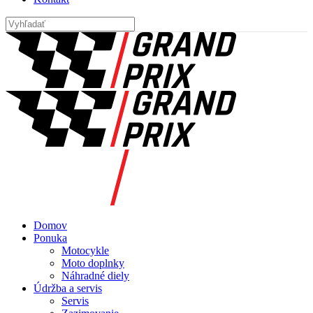
Domov
Ponuka
Motocykle
Moto doplnky
Náhradné diely
Údržba a servis
Servis