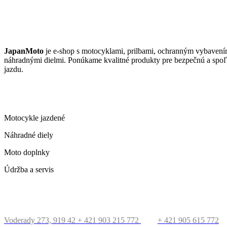
JAPANMOTO
JapanMoto
je e-shop s motocyklami, prilbami, ochranným vybavení
náhradnými dielmi. Ponúkame kvalitné produkty pre bezpečnú a spoľ
jazdu.
ČO PONÚKAME
Motocykle jazdené
Náhradné diely
Moto doplnky
Údržba a servis
KONTAKT
Voderady 273, 919 42
+ 421 903 215 772
+ 421 905 615 772