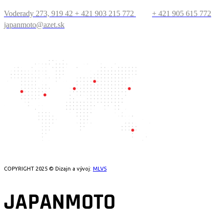
Voderady 273, 919 42
+ 421 903 215 772
+ 421 905 615 772
japanmoto@azet.sk
PRECESTUJTE SVET
COPYRIGHT 2025 © Dizajn a vývoj:
MLVS
JAPANMOTO