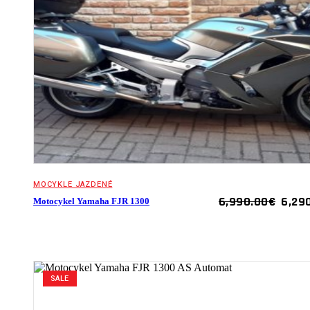
MOCYKLE JAZDENÉ
ORIG
6,990.00
€
6,29
Motocykel Yamaha FJR 1300
PRIC
WAS:
6,99
SALE