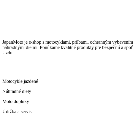
JAPANMOTO
JapanMoto
je e-shop s motocyklami, prilbami, ochranným vybavením
náhradnými dielmi. Ponúkame kvalitné produkty pre bezpečnú a spoľ
jazdu.
ČO PONÚKAME
Motocykle jazdené
Náhradné diely
Moto doplnky
Údržba a servis
KONTAKT