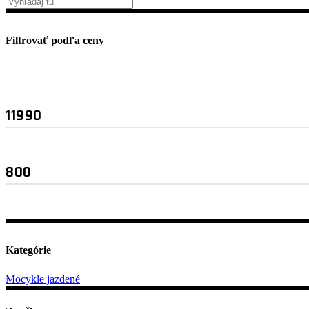
Filtrovať podľa ceny
Minimálna
Maximálna
cena
cena
Kategórie
Mocykle jazdené