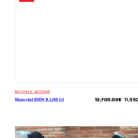
MOCYKLE JAZDENÉ
ORIGI
12,700.00
€
11,99
Motocykel BMW R 1200 GS
PRICE
WAS:
12,70