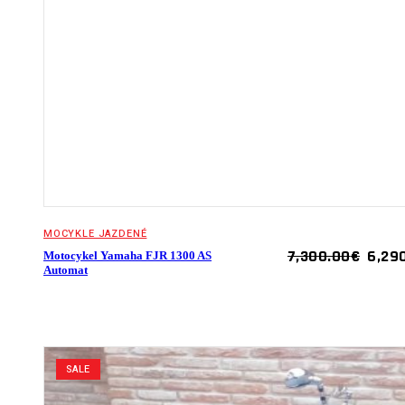
MOCYKLE JAZDENÉ
ORIG
7,300.00
€
6,29
Motocykel Yamaha FJR 1300 AS
PRIC
Automat
WAS:
7,300
SALE