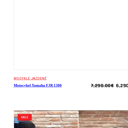
MOCYKLE JAZDENÉ
ORIG
7,290.00
€
6,29
Motocykel Yamaha FJR 1300
PRIC
WAS:
7,290
SALE