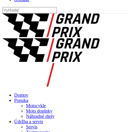
Domov
Ponuka
Motocykle
Moto doplnky
Náhradné diely
Údržba a servis
Servis