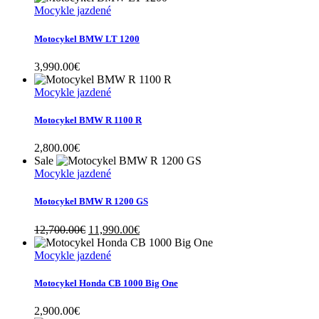
Mocykle jazdené
Motocykel BMW LT 1200
3,990.00
€
Mocykle jazdené
Motocykel BMW R 1100 R
2,800.00
€
Sale
Mocykle jazdené
Motocykel BMW R 1200 GS
Original
Current
12,700.00
€
11,990.00
€
price
price
was:
is:
Mocykle jazdené
12,700.00€.
11,990.00€.
Motocykel Honda CB 1000 Big One
2,900.00
€