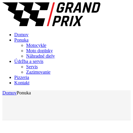
Domov
Ponuka
Motocykle
Moto doplnky
Náhradné diely
Údržba a servis
Servis
Zazimovanie
Pizzeria
Kontakt
Domov
Ponuka