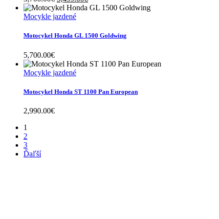
price
price
was:
is:
Mocykle jazdené
3,700.00€.
3,499.00€.
Motocykel Honda GL 1500 Goldwing
5,700.00
€
Mocykle jazdené
Motocykel Honda ST 1100 Pan European
2,990.00
€
1
2
3
Ďaľší