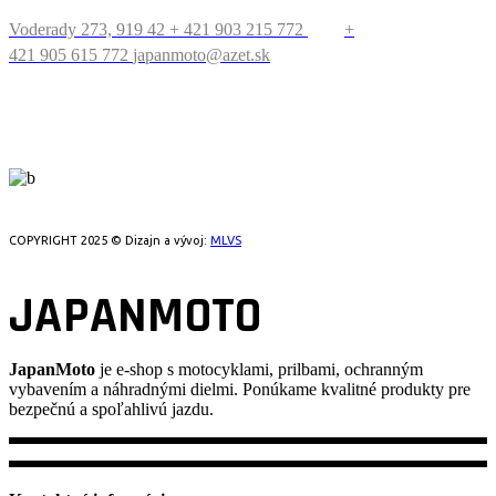
Voderady 273, 919 42
+ 421 903 215 772
+
421 905 615 772
japanmoto@azet.sk
PRECESTUJTE SVET
COPYRIGHT 2025 © Dizajn a vývoj:
MLVS
JAPANMOTO
JapanMoto
je e-shop s motocyklami, prilbami, ochranným
vybavením a náhradnými dielmi. Ponúkame kvalitné produkty pre
bezpečnú a spoľahlivú jazdu.