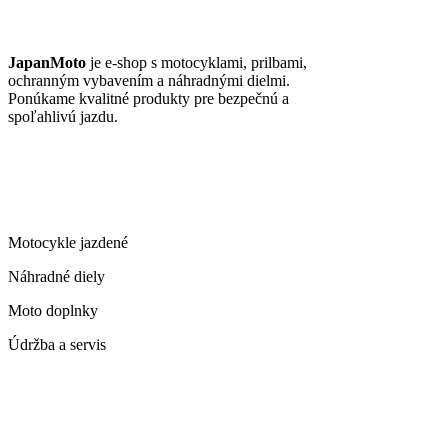
JAPANMOTO
JapanMoto
je e-shop s motocyklami, prilbami,
ochranným vybavením a náhradnými dielmi.
Ponúkame kvalitné produkty pre bezpečnú a
spoľahlivú jazdu.
ČO PONÚKAME
Motocykle jazdené
Náhradné diely
Moto doplnky
Údržba a servis
KONTAKT