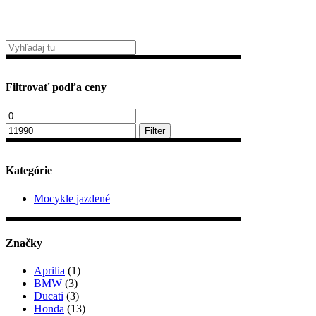
Filtrovať podľa ceny
Minimálna
Maximálna
cena
cena
Filter
Kategórie
Mocykle jazdené
Značky
Aprilia
(1)
BMW
(3)
Ducati
(3)
Honda
(13)