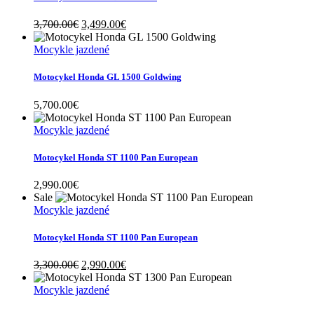
Original
Current
3,700.00
€
3,499.00
€
price
price
was:
is:
Mocykle jazdené
3,700.00€.
3,499.00€.
Motocykel Honda GL 1500 Goldwing
5,700.00
€
Mocykle jazdené
Motocykel Honda ST 1100 Pan European
2,990.00
€
Sale
Mocykle jazdené
Motocykel Honda ST 1100 Pan European
Original
Current
3,300.00
€
2,990.00
€
price
price
was:
is:
Mocykle jazdené
3,300.00€.
2,990.00€.