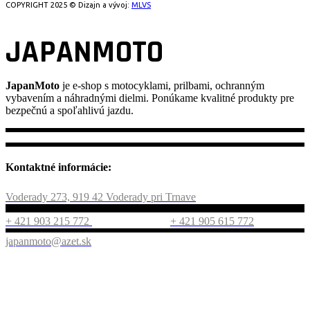
COPYRIGHT 2025 © Dizajn a vývoj:
MLVS
JAPANMOTO
JapanMoto
je e-shop s motocyklami, prilbami, ochranným
vybavením a náhradnými dielmi. Ponúkame kvalitné produkty pre
bezpečnú a spoľahlivú jazdu.
Kontaktné informácie:
Voderady 273, 919 42 Voderady pri Trnave
+ 421 903 215 772
+ 421 905 615 772
japanmoto@azet.sk