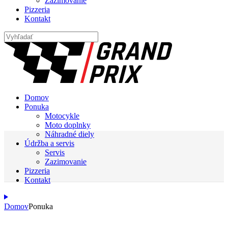
Zazimovanie
Pizzeria
Kontakt
Domov
Ponuka
Motocykle
Moto doplnky
Náhradné diely
Údržba a servis
Servis
Zazimovanie
Pizzeria
Kontakt
Domov
Ponuka