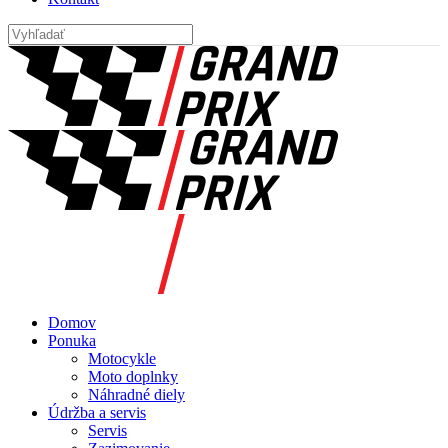
Domov
Ponuka
Motocykle
Moto doplnky
Náhradné diely
Údržba a servis
Servis