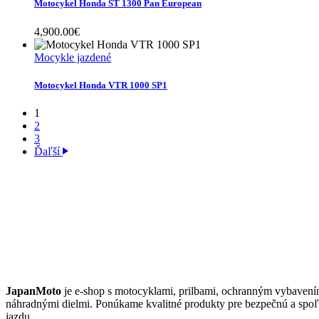
Motocykel Honda ST 1300 Pan European
4,900.00
€
Mocykle jazdené
Motocykel Honda VTR 1000 SP1
1
2
3
Ďaľší
JAPANMOTO
JapanMoto
je e-shop s motocyklami, prilbami, ochranným vybavení
náhradnými dielmi. Ponúkame kvalitné produkty pre bezpečnú a spoľ
jazdu.