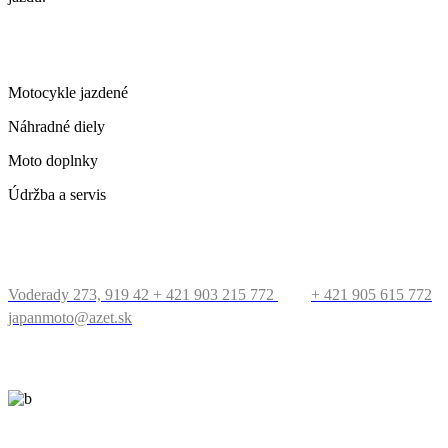
ČO PONÚKAME
Motocykle jazdené
Náhradné diely
Moto doplnky
Údržba a servis
KONTAKT
Voderady 273, 919 42
+ 421 903 215 772
+ 421 905 615 772
japanmoto@azet.sk
PRECESTUJTE SVET